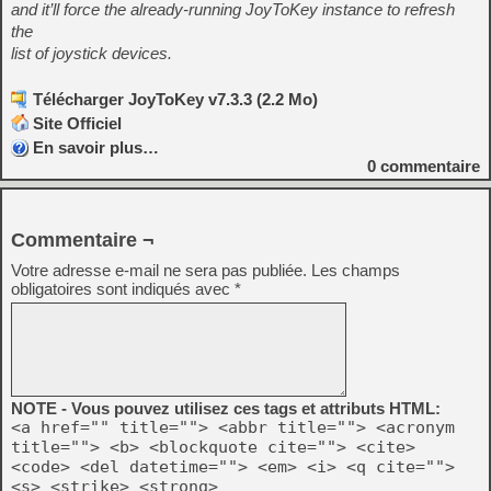
and it’ll force the already-running JoyToKey instance to refresh
the
list of joystick devices.
Télécharger JoyToKey v7.3.3 (2.2 Mo)
Site Officiel
En savoir plus…
0
commentaire
Commentaire ¬
Votre adresse e-mail ne sera pas publiée.
Les champs
obligatoires sont indiqués avec
*
NOTE - Vous pouvez utilisez ces tags et attributs HTML:
<a href="" title=""> <abbr title=""> <acronym
title=""> <b> <blockquote cite=""> <cite>
<code> <del datetime=""> <em> <i> <q cite="">
<s> <strike> <strong>