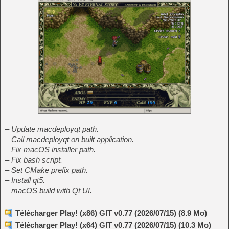
– Update macdeployqt path.
– Call macdeployqt on built application.
– Fix macOS installer path.
– Fix bash script.
– Set CMake prefix path.
– Install qt5.
– macOS build with Qt UI.
Télécharger Play! (x86) GIT v0.77 (2026/07/15) (8.9 Mo)
Télécharger Play! (x64) GIT v0.77 (2026/07/15) (10.3 Mo)