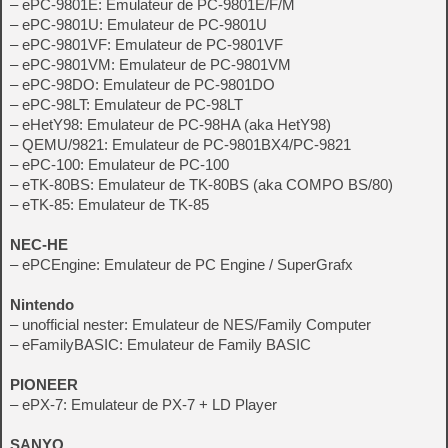
– ePC-9801E: Emulateur de PC-9801E/F/M
– ePC-9801U: Emulateur de PC-9801U
– ePC-9801VF: Emulateur de PC-9801VF
– ePC-9801VM: Emulateur de PC-9801VM
– ePC-98DO: Emulateur de PC-9801DO
– ePC-98LT: Emulateur de PC-98LT
– eHetY98: Emulateur de PC-98HA (aka HetY98)
– QEMU/9821: Emulateur de PC-9801BX4/PC-9821
– ePC-100: Emulateur de PC-100
– eTK-80BS: Emulateur de TK-80BS (aka COMPO BS/80)
– eTK-85: Emulateur de TK-85
NEC-HE
– ePCEngine: Emulateur de PC Engine / SuperGrafx
Nintendo
– unofficial nester: Emulateur de NES/Family Computer
– eFamilyBASIC: Emulateur de Family BASIC
PIONEER
– ePX-7: Emulateur de PX-7 + LD Player
SANYO