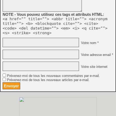
NOTE - Vous pouvez utilisez ces tags et attributs HTML:
<a href="" title=""> <abbr title=""> <acronym
title=""> <b> <blockquote cite=""> <cite>
<code> <del datetime=""> <em> <i> <q cite="">
<s> <strike> <strong>
Votre nom *
Votre adresse email *
Votre site internet
Prévenez-moi de tous les nouveaux commentaires par e-mail.
Prévenez-moi de tous les nouveaux articles par e-mail.