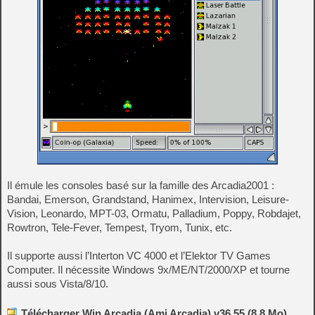
Il émule les consoles basé sur la famille des Arcadia2001 :
Bandai, Emerson, Grandstand, Hanimex, Intervision, Leisure-
Vision, Leonardo, MPT-03, Ormatu, Palladium, Poppy, Robdajet,
Rowtron, Tele-Fever, Tempest, Tryom, Tunix, etc.
Il supporte aussi l’Interton VC 4000 et l’Elektor TV Games
Computer. Il nécessite Windows 9x/ME/NT/2000/XP et tourne
aussi sous Vista/8/10.
Télécharger Win Arcadia (Ami Arcadia) v36.55 (8.8 Mo)