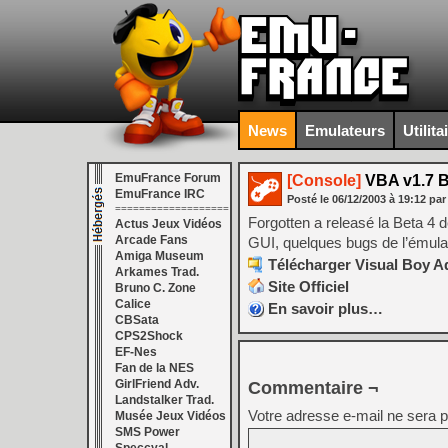
News
Emulateurs
Utilita
EmuFrance Forum
[Console]
VBA v1.7 B
EmuFrance IRC
Posté le
06/12/2003
à
19:12
par
===================
Forgotten a releasé la Beta 4 
Actus Jeux Vidéos
Arcade Fans
GUI, quelques bugs de l’émula
Amiga Museum
Télécharger Visual Boy Ad
Arkames Trad.
Site Officiel
Bruno C. Zone
Calice
En savoir plus…
CBSata
CPS2Shock
EF-Nes
Fan de la NES
GirlFriend Adv.
Commentaire ¬
Landstalker Trad.
Votre adresse e-mail ne sera p
Musée Jeux Vidéos
SMS Power