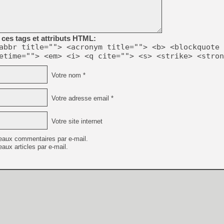
[GK] Beast of Reincarnation
[GK] Ubisoft : fin de parti
[GK] Mémoire cash - Metroid
[GK] Dan Houser (GTA) défe
[GK] Comment EA Sports FC
ces tags et attributs HTML:
[GK] Crimson Moon : un Dark
abbr title=""> <acronym title=""> <b> <blockquote 
[GK] Isle of Reveries : le j
etime=""> <em> <i> <q cite=""> <s> <strike> <stron
[GK] Moonlighter 2 : The En
[GK] Capcom relance Monste
Votre nom *
Votre adresse email *
[Mo5] Deux inédits du Virtu
[GK] Le beat'em up The Walk
Votre site internet
[GK] Endless Legend 2 : enf
eaux commentaires par e-mail.
aux articles par e-mail.
[LS] [PS5] Premiers signes 