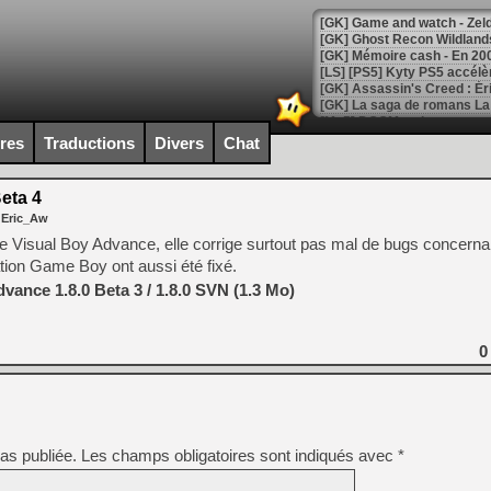
[Mo5] DOOM arrive en cart
[GK] Bethesda fête les 30 
ires
Traductions
Divers
Chat
[GK] Roblox : l'action en B
eta 4
[GK] Agenda - GeForce NOW
 Eric_Aw
[GK] Devolver Digital en a 
de Visual Boy Advance, elle corrige surtout pas mal de bugs concernan
tion Game Boy ont aussi été fixé.
[LS] [PS5] ps5-y2jb-autolo
vance 1.8.0 Beta 3 / 1.8.0 SVN (1.3 Mo)
[GK] Pourquoi Marvel Tokon 
[GK] Test : Restory : Chill
[GK] GTA 6 : Rockstar Games
0
[GK] Hot Wheels Infinite Rus
[GK] Mémoire cash - Secret 
[GK] Résultats Nintendo : 
[GK] Déjà des dégraissage
[Mo5] Brickboy cherche à r
as publiée.
Les champs obligatoires sont indiqués avec
*
[GK] Minecraft et ses « Gra