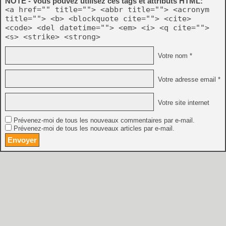
NOTE - Vous pouvez utilisez ces tags et attributs HTML:
<a href="" title=""> <abbr title=""> <acronym
title=""> <b> <blockquote cite=""> <cite>
<code> <del datetime=""> <em> <i> <q cite="">
<s> <strike> <strong>
Votre nom *
Votre adresse email *
Votre site internet
Prévenez-moi de tous les nouveaux commentaires par e-mail.
Prévenez-moi de tous les nouveaux articles par e-mail.