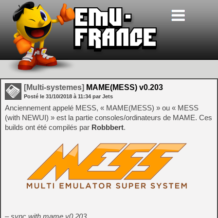
[Multi-systemes]
MAME(MESS) v0.203
Posté le
31/10/2018
à
11:34
par Jets
Anciennement appelé MESS, « MAME(MESS) » ou « MESS
(with NEWUI) » est la partie consoles/ordinateurs de MAME. Ces
builds ont été compilés par
Robbbert
.
– sync with mame v0.203