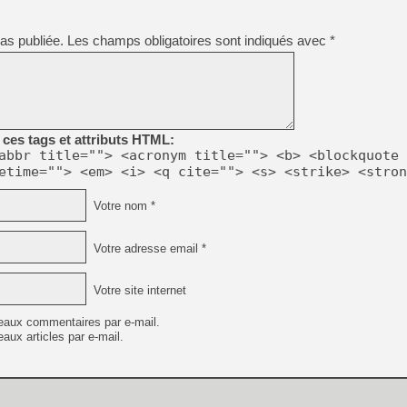
[GK] Résultats Nintendo : 
[GK] Déjà des dégraissage
as publiée.
Les champs obligatoires sont indiqués avec
*
[Mo5] Brickboy cherche à r
[GK] Minecraft et ses « Gra
[GK] Beast of Reincarnation
[GK] Ubisoft : fin de parti
[GK] Mémoire cash - Metroid
ces tags et attributs HTML:
[GK] Dan Houser (GTA) défe
abbr title=""> <acronym title=""> <b> <blockquote 
[GK] Comment EA Sports FC
etime=""> <em> <i> <q cite=""> <s> <strike> <stron
[GK] Crimson Moon : un Dark
[GK] Isle of Reveries : le j
[GK] Moonlighter 2 : The En
Votre nom *
[GK] Capcom relance Monste
Votre adresse email *
[GK] Guillermo del Toro ado
Votre site internet
eaux commentaires par e-mail.
aux articles par e-mail.