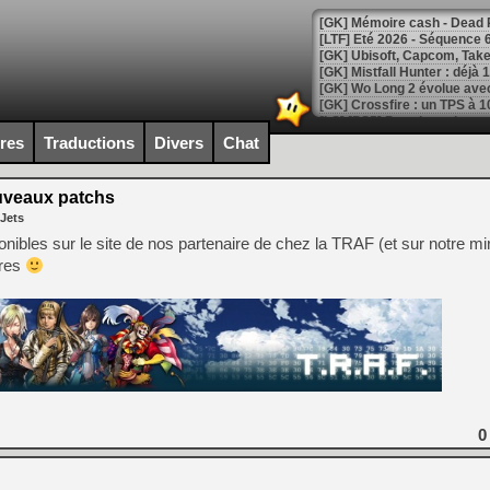
[LTF] Eté 2026 - Séquence 
[GK] Mistfall Hunter : déjà 
[GK] Wo Long 2 évolue avec
[GK] Crossfire : un TPS à 100
[LS] [PS5] Premiers signes 
ires
Traductions
Divers
Chat
uveaux patchs
 Jets
[Mo5] DOOM arrive en cart
ibles sur le site de nos partenaire de chez la TRAF (et sur notre mir
[GK] Bethesda fête les 30 
ures
[GK] Roblox : l'action en B
[GK] Agenda - GeForce NOW
[GK] Devolver Digital en a 
[LS] [PS5] ps5-y2jb-autolo
[GK] Pourquoi Marvel Tokon 
0
[GK] Test : Restory : Chill
[GK] GTA 6 : Rockstar Games
[GK] Hot Wheels Infinite Rus
[GK] Mémoire cash - Secret 