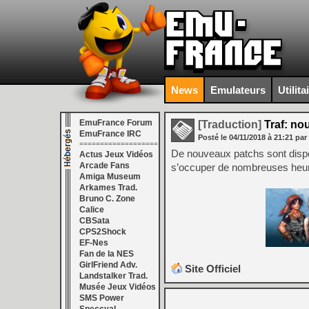
News
Emulateurs
Utilita
EmuFrance Forum
[Traduction]
Traf: no
EmuFrance IRC
Posté le
04/11/2018
à
21:21
par
===================
De nouveaux patchs sont dispon
Actus Jeux Vidéos
Arcade Fans
s’occuper de nombreuses he
Amiga Museum
Arkames Trad.
Bruno C. Zone
Calice
CBSata
CPS2Shock
EF-Nes
Fan de la NES
GirlFriend Adv.
Site Officiel
Landstalker Trad.
Musée Jeux Vidéos
SMS Power