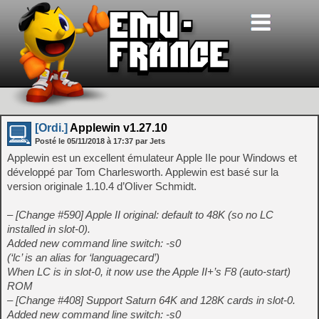
[Ordi.]
Applewin v1.27.10
Posté le
05/11/2018
à
17:37
par Jets
Applewin est un excellent émulateur Apple IIe pour Windows et
développé par Tom Charlesworth. Applewin est basé sur la
version originale 1.10.4 d’Oliver Schmidt.
– [Change #590] Apple II original: default to 48K (so no LC
installed in slot-0).
Added new command line switch: -s0
(‘lc’ is an alias for ‘languagecard’)
When LC is in slot-0, it now use the Apple II+’s F8 (auto-start)
ROM
– [Change #408] Support Saturn 64K and 128K cards in slot-0.
Added new command line switch: -s0