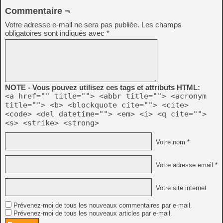
Commentaire ¬
Votre adresse e-mail ne sera pas publiée.
Les champs
obligatoires sont indiqués avec
*
NOTE - Vous pouvez utilisez ces tags et attributs HTML:
<a href="" title=""> <abbr title=""> <acronym
title=""> <b> <blockquote cite=""> <cite>
<code> <del datetime=""> <em> <i> <q cite="">
<s> <strike> <strong>
Votre nom *
Votre adresse email *
Votre site internet
Prévenez-moi de tous les nouveaux commentaires par e-mail.
Prévenez-moi de tous les nouveaux articles par e-mail.