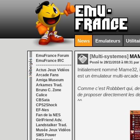
News
Emulateurs
Utilita
EmuFrance Forum
[Multi-systemes]
MAME
EmuFrance IRC
Posté le
28/11/2018
à
08:31
par
===================
Initialement nommé Mame32, i
Actus Jeux Vidéos
Arcade Fans
est un émulateur multi-arcade e
Amiga Museum
Arkames Trad.
Comme c’est Robbbert qui, de t
Bruno C. Zone
de proposer directement les de
Calice
CBSata
^^
CPS2Shock
EF-Nes
Fan de la NES
GirlFriend Adv.
Landstalker Trad.
Musée Jeux Vidéos
SMS Power