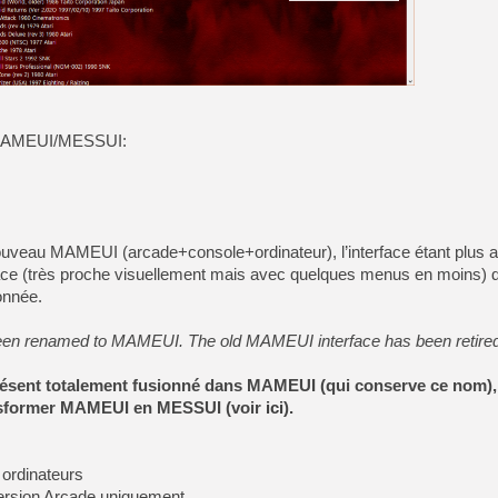
[GK] No More Room in Hell 2
[GK] Un chatbot Atelier Ryz
[GK] Mémoire cash - Splatte
[GK] Nvidia : le prix des 
[GK] Suikoden Star Leap : 
 MAMEUI/MESSUI:
[Mo5] La mini borne d’arc
[GK] Atari renoue avec les 
[GK] Le studio de FIFA Worl
[GK] La PlayStation 1 en L
[GK] Dawn of War 4 : les Né
[GK] CloverPit : l'héritier
uveau MAMEUI (arcade+console+ordinateur), l’interface étant plus a
[GK] Stellar Blade : Blood R
rface (très proche visuellement mais avec quelques menus en moins
[GK] Palworld Online est a
onnée.
[GK] Wuchang 2 : le souls-l
been renamed to MAMEUI. The old MAMEUI interface has been retire
[GK] Minecraft et ses « Gra
ésent totalement fusionné dans MAMEUI (qui conserve ce nom),
ansformer MAMEUI en MESSUI (voir
ici
).
ordinateurs
sion Arcade uniquement.