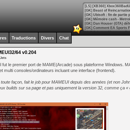
[GK] Beast of Reincarnation
[GK] Ubisoft : fin de parti
[GK] Mémoire cash - Metroid
[GK] Dan Houser (GTA) défe
[GK] Comment EA Sports FC
[GK] Crimson Moon : un Dark
[GK] Isle of Reveries : le j
ires
Traductions
Divers
Chat
[GK] Moonlighter 2 : The En
[GK] Capcom relance Monste
UI32/64 v0.204
 Jets
l fut le premier port de MAME(Arcade) sous plateforme Windows.
[Mo5] Deux inédits du Virtu
t multi consoles/ordinateurs incluant une interface (frontend).
[GK] Le beat'em up The Walk
[GK] Endless Legend 2 : enf
oute façon, fait le job pour MAMEUI depuis des années (et non John I
ux builds sur sa page et pas uniquement la version 32, comme ça « ça
[LS] [PS5] Le WebKit Userl
[GK] Oubliez Crazy Taxi, S
[LS] [Switch] NSZ 5.0.0 es