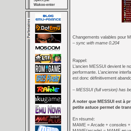
Speccyal
Wakoo-enter
Changements valables pour
– sync with mame 0.204
Rappel:
L’ancien MESSUI devient le no
performante. L’ancienne inte
est donc définitivement aband
– MESSUI (full version) has 
A noter que MESSUI est à pr
petite astuce permet de tr
En résumé:
MAME = Arcade + consoles + 
MAME(arcade) = MAME en ver