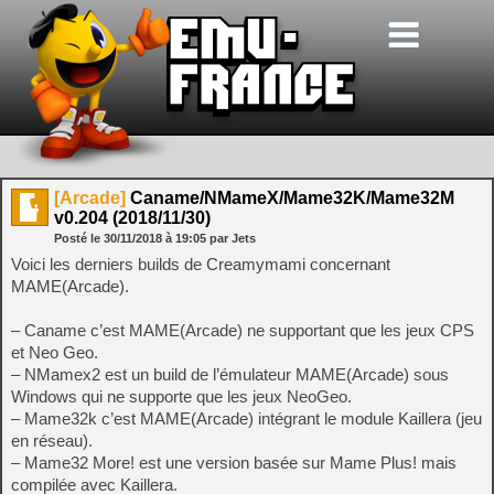
[Arcade]
Caname/NMameX/Mame32K/Mame32M
v0.204 (2018/11/30)
Posté le
30/11/2018
à
19:05
par Jets
Voici les derniers builds de Creamymami concernant
MAME(Arcade).
– Caname c’est MAME(Arcade) ne supportant que les jeux CPS
et Neo Geo.
– NMamex2 est un build de l’émulateur MAME(Arcade) sous
Windows qui ne supporte que les jeux NeoGeo.
– Mame32k c’est MAME(Arcade) intégrant le module Kaillera (jeu
en réseau).
– Mame32 More! est une version basée sur Mame Plus! mais
compilée avec Kaillera.