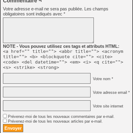
Commentaire ¬
Votre adresse e-mail ne sera pas publiée.
Les champs
obligatoires sont indiqués avec
*
NOTE - Vous pouvez utilisez ces tags et attributs HTML:
<a href="" title=""> <abbr title=""> <acronym
title=""> <b> <blockquote cite=""> <cite>
<code> <del datetime=""> <em> <i> <q cite="">
<s> <strike> <strong>
Votre nom *
Votre adresse email *
Votre site internet
Prévenez-moi de tous les nouveaux commentaires par e-mail.
Prévenez-moi de tous les nouveaux articles par e-mail.