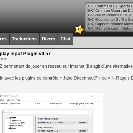
[GK] Comment EA Sports FC
[GK] Crimson Moon : un Dark
[GK] Isle of Reveries : le j
[GK] Moonlighter 2 : The En
[GK] Capcom relance Monste
ires
Traductions
Divers
Chat
[Mo5] Deux inédits du Virtu
[GK] Le beat'em up The Walk
lay Input Plugin v0.57
 Jets
[GK] Endless Legend 2 : enf
 permettant de jouer en réseau sur internet (il s’agit d’une alternative
lugin avec les plugins de contrôle « Jabo DirectInput7 » ou « N-Rage’s D
[LS] [PS5] Le WebKit Userl
[GK] Oubliez Crazy Taxi, S
[LS] [Switch] NSZ 5.0.0 es
[GK] No More Room in Hell 2
[GK] Un chatbot Atelier Ryz
[GK] Mémoire cash - Splatte