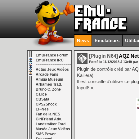
News
Emulateurs
Utilita
EmuFrance Forum
[Plugin N64]
AQZ Netp
EmuFrance IRC
Posté le
11/12/2018
à
13:49
par
===================
Plugin de contrôle créé par AQZ
Actus Jeux Vidéos
Arcade Fans
Kaillera).
Amiga Museum
Il est conseillé d’utiliser ce p
Arkames Trad.
Input8 ».
Bruno C. Zone
Calice
CBSata
CPS2Shock
EF-Nes
Fan de la NES
GirlFriend Adv.
Landstalker Trad.
Musée Jeux Vidéos
SMS Power