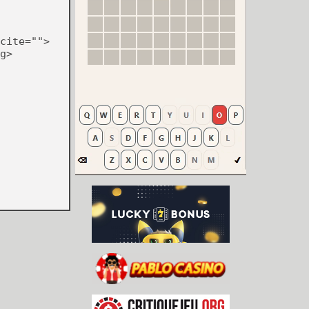
cite="">
g>