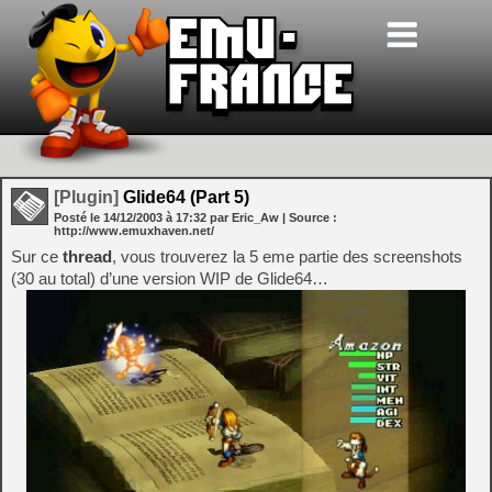
[Plugin]
Glide64 (Part 5)
Posté le
14/12/2003
à
17:32
par Eric_Aw
| Source :
http://www.emuxhaven.net/
Sur ce
thread
, vous trouverez la 5 eme partie des screenshots
(30 au total) d’une version WIP de Glide64…