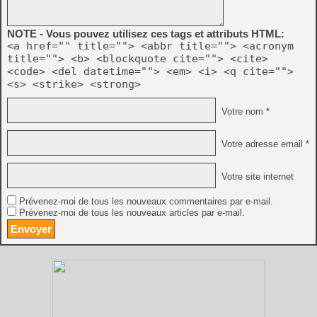
NOTE - Vous pouvez utilisez ces tags et attributs HTML:
<a href="" title=""> <abbr title=""> <acronym
title=""> <b> <blockquote cite=""> <cite>
<code> <del datetime=""> <em> <i> <q cite="">
<s> <strike> <strong>
Votre nom *
Votre adresse email *
Votre site internet
Prévenez-moi de tous les nouveaux commentaires par e-mail.
Prévenez-moi de tous les nouveaux articles par e-mail.