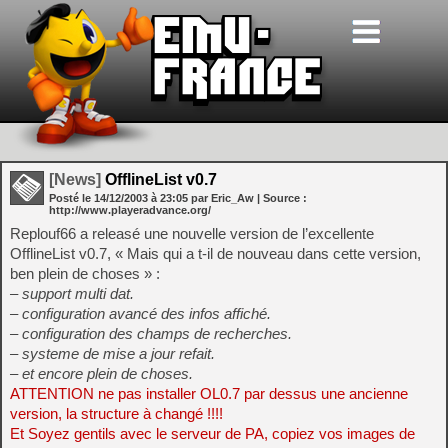
[News]
OfflineList v0.7
Posté le
14/12/2003
à
23:05
par Eric_Aw
| Source :
http://www.playeradvance.org/
Replouf66 a releasé une nouvelle version de l’excellente
OfflineList v0.7, « Mais qui a t-il de nouveau dans cette version,
ben plein de choses » :
– support multi dat.
– configuration avancé des infos affiché.
– configuration des champs de recherches.
– systeme de mise a jour refait.
– et encore plein de choses.
ATTENTION ne pas installer OL0.7 par dessus une ancienne
version, la structure à changé !!!!
Et Soyez gentils avec le serveur de PA, copiez vos images de