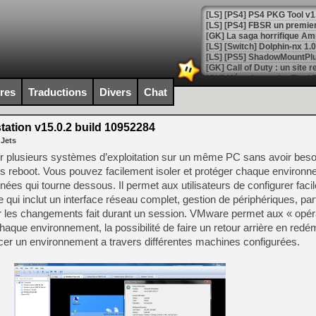
[GK] La saga horrifique Am
[GK] Le portage de Super M
ires
Traductions
Divers
Chat
[Mo5] Le jeu de course fut
[GK] Guillermo del Toro ado
tion v15.0.2 build 10952284
[LTF] Eté 2026 - Séquence 
 Jets
[GK] Mistfall Hunter : déjà 
 plusieurs systèmes d’exploitation sur un même PC sans avoir beso
[GK] Wo Long 2 évolue avec
ans reboot. Vous pouvez facilement isoler et protéger chaque environn
[GK] Crossfire : un TPS à 100
nnées qui tourne dessous. Il permet aux utilisateurs de configurer fa
[LS] [PS5] Premiers signes 
 qui inclut un interface réseau complet, gestion de périphériques, pa
uler les changements fait durant un session. VMware permet aux « opér
haque environnement, la possibilité de faire un retour arrière en redé
cer un environnement a travers différentes machines configurées.
[Mo5] DOOM arrive en cart
[GK] Bethesda fête les 30 
[GK] Roblox : l'action en B
[GK] Agenda - GeForce NOW