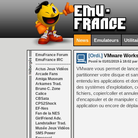
News
Emulateurs
Utilita
EmuFrance Forum
[Ordi.]
VMware Worksta
EmuFrance IRC
Posté le
01/01/2019
à
18:02
par
===================
VMware vous permet de lancer
Actus Jeux Vidéos
Arcade Fans
partitionner votre disque et s
Amiga Museum
entendu les applications et do
Arkames Trad.
des systèmes d’exploitation, ce
Bruno C. Zone
fichiers, copier/coller et ann
Calice
CBSata
d’encapsuler et de manipuler c
CPS2Shock
application ou encore de dépla
EF-Nes
Fan de la NES
GirlFriend Adv.
Landstalker Trad.
Musée Jeux Vidéos
SMS Power