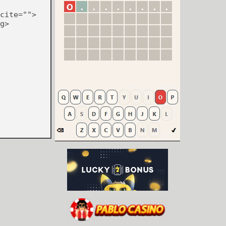
cite="">
g>