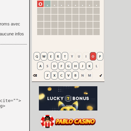
s roms avec
 aucune infos
cite="">
g>