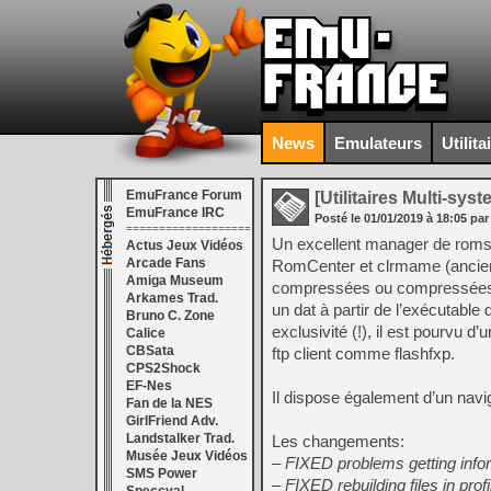
News
Emulateurs
Utilita
EmuFrance Forum
[Utilitaires Multi-sys
EmuFrance IRC
Posté le
01/01/2019
à
18:05
par
===================
Un excellent manager de roms 
Actus Jeux Vidéos
Arcade Fans
RomCenter et clrmame (ancien fo
Amiga Museum
compressées ou compressées en 
Arkames Trad.
un dat à partir de l’exécutabl
Bruno C. Zone
exclusivité (!), il est pourvu d
Calice
CBSata
ftp client comme flashfxp.
CPS2Shock
EF-Nes
Il dispose également d’un nav
Fan de la NES
GirlFriend Adv.
Landstalker Trad.
Les changements:
Musée Jeux Vidéos
– FIXED problems getting info
SMS Power
– FIXED rebuilding files in pr