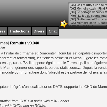
[GK] Le portage de Super M
[Mo5] Le jeu de course fut
[GK] Guillermo del Toro ado
[LTF] Eté 2026 - Séquence 
ires
Traductions
Divers
Chat
[GK] Mistfall Hunter : déjà 
[GK] Wo Long 2 évolue avec
[GK] Crossfire : un TPS à 100
temes]
Romulus v0.040
[LS] [PS5] Premiers signes 
 Jets
à l’instar de clrmame et Romcenter. Romulus est capable d’importer
rmat et format xml), les fichiers offlinelist et Mess. Il gère les rom
zip, rar ou 7z. Il supporte également le Torrentzip. Il peut égalem
e de Mame, générer des rapports ou des statistiques… Depuis la versi
[Mo5] DOOM arrive en cart
’un module communautaire dont l’objectif est le partage de fichiers à la
[GK] Bethesda fête les 30 
[GK] Roblox : l'action en B
igateur intégré, d’un localisateur de DATS, supporte les CHD de Ma
[GK] Agenda - GeForce NOW
[GK] Devolver Digital en a 
rmation from CHDs in paths with « % » chars.
[LS] [PS5] ps5-y2jb-autolo
ofiles with CHDs and no ROMs.