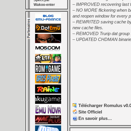
Speccyal
– IMPROVED recovering last f
Wakoo-enter
– NO MORE flickering when bat
and reopen window for every pr
– REWRITED saving cache by s
new cache files.
– REMOVED Trurip dat group fo
– UPDATED CHDMAN binaries 
Télécharger Romulus v0.0
Site Officiel
En savoir plus…