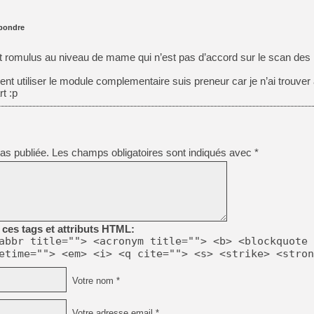
pondre
et romulus au niveau de mame qui n’est pas d’accord sur le scan de
nt utiliser le module complementaire suis preneur car je n’ai trouver
t :p
as publiée.
Les champs obligatoires sont indiqués avec
*
ces tags et attributs HTML:
abbr title=""> <acronym title=""> <b> <blockquote 
etime=""> <em> <i> <q cite=""> <s> <strike> <stron
Votre nom *
Votre adresse email *