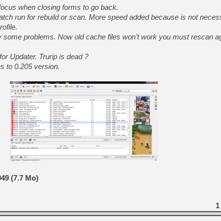
[GK] Pourquoi Marvel Tokon 
ocus when closing forms to go back.
[GK] Test : Restory : Chill
ch run for rebuild or scan. More speed added because is not necess
[GK] GTA 6 : Rockstar Games
ofile.
[GK] Hot Wheels Infinite Rus
[GK] Mémoire cash - Secret 
ome problems. Now old cache files won’t work you must rescan ag
[GK] Résultats Nintendo : 
r Updater. Trurip is dead ?
[GK] Déjà des dégraissage
to 0.205 version.
[Mo5] Brickboy cherche à r
[GK] Minecraft et ses « Gra
[GK] Beast of Reincarnation
[GK] Ubisoft : fin de parti
[GK] Mémoire cash - Metroid
[GK] Dan Houser (GTA) défe
[GK] Comment EA Sports FC
[GK] Crimson Moon : un Dark
[GK] Isle of Reveries : le j
[GK] Moonlighter 2 : The En
49 (7.7 Mo)
1