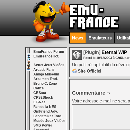
News
Emulateurs
Utilita
EmuFrance Forum
[Plugin]
Eternal WIP
EmuFrance IRC
Posté le
19/12/2003
à
02:56
par
===================
Un petit récapitulatif du dével
Actus Jeux Vidéos
Arcade Fans
Site Officiel
Amiga Museum
Arkames Trad.
Bruno C. Zone
Calice
Commentaire ¬
CBSata
CPS2Shock
Votre adresse e-mail ne sera p
EF-Nes
Fan de la NES
GirlFriend Adv.
Landstalker Trad.
Musée Jeux Vidéos
SMS Power