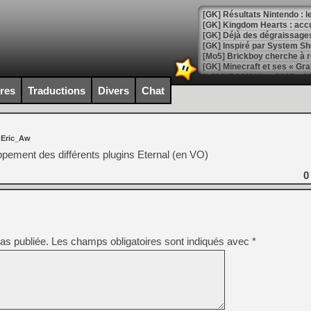
[GK] Résultats Nintendo : 
[GK] Déjà des dégraissage
[Mo5] Brickboy cherche à r
[GK] Minecraft et ses « Gra
[GK] Beast of Reincarnation
ires
Traductions
Divers
Chat
[GK] Ubisoft : fin de parti
[GK] Mémoire cash - Metroid
[GK] Dan Houser (GTA) défe
[GK] Comment EA Sports FC
 Eric_Aw
[GK] Crimson Moon : un Dark
[GK] Isle of Reveries : le j
oppement des différents plugins Eternal (en VO)
[GK] Moonlighter 2 : The En
[GK] Capcom relance Monste
0
[Mo5] Deux inédits du Virtu
[GK] Le beat'em up The Walk
as publiée.
Les champs obligatoires sont indiqués avec
*
[GK] Endless Legend 2 : enf
[LS] [PS5] Le WebKit Userl