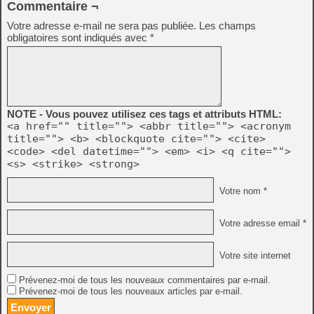
Commentaire ¬
Votre adresse e-mail ne sera pas publiée.
Les champs
obligatoires sont indiqués avec
*
NOTE - Vous pouvez utilisez ces tags et attributs HTML:
<a href="" title=""> <abbr title=""> <acronym
title=""> <b> <blockquote cite=""> <cite>
<code> <del datetime=""> <em> <i> <q cite="">
<s> <strike> <strong>
Votre nom *
Votre adresse email *
Votre site internet
Prévenez-moi de tous les nouveaux commentaires par e-mail.
Prévenez-moi de tous les nouveaux articles par e-mail.