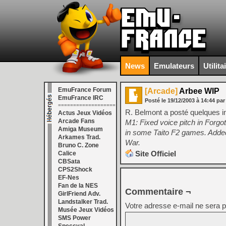
News
Emulateurs
Utilita
EmuFrance Forum
[Arcade]
Arbee WIP
EmuFrance IRC
Posté le
19/12/2003
à
14:44
par
===================
R. Belmont a posté quelques i
Actus Jeux Vidéos
Arcade Fans
M1: Fixed voice pitch in Forg
Amiga Museum
in some Taito F2 games. Adde
Arkames Trad.
War.
Bruno C. Zone
Site Officiel
Calice
CBSata
CPS2Shock
EF-Nes
Fan de la NES
Commentaire ¬
GirlFriend Adv.
Landstalker Trad.
Votre adresse e-mail ne sera p
Musée Jeux Vidéos
SMS Power