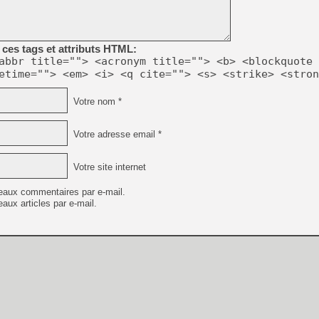
[LS] [PS5] Le WebKit Userl
ces tags et attributs HTML:
[GK] Oubliez Crazy Taxi, S
abbr title=""> <acronym title=""> <b> <blockquote 
etime=""> <em> <i> <q cite=""> <s> <strike> <stron
[LS] [Switch] NSZ 5.0.0 es
Votre nom *
[GK] No More Room in Hell 2
[GK] Un chatbot Atelier Ryz
Votre adresse email *
[GK] Mémoire cash - Splatte
[GK] Nvidia : le prix des 
[GK] Suikoden Star Leap : 
Votre site internet
[Mo5] La mini borne d’arc
eaux commentaires par e-mail.
aux articles par e-mail.
[GK] Pourquoi Marvel Tokon 
[GK] Test : Restory : Chill