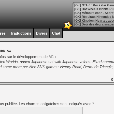
[GK] GTA 6 : Rockstar Games
[GK] Hot Wheels Infinite Rus
[GK] Mémoire cash - Secret 
[GK] Résultats Nintendo : 
[GK] Déjà des dégraissage
[Mo5] Brickboy cherche à r
ires
Traductions
Divers
Chat
[GK] Minecraft et ses « Gra
[GK] Beast of Reincarnation
[GK] Ubisoft : fin de parti
 Eric_Aw
[GK] Mémoire cash - Metroid
[GK] Dan Houser (GTA) défe
nfos sur le développement de M1 :
[GK] Comment EA Sports FC
otten Worlds, added Japanese set with Japanese voices. Fixed comm
[GK] Crimson Moon : un Dark
d some more pre-Neo SNK games: Victory Road, Bermuda Triangle, 
[GK] Isle of Reveries : le j
[GK] Moonlighter 2 : The En
[GK] Capcom relance Monste
0
[Mo5] Deux inédits du Virtu
[GK] Le beat'em up The Walk
as publiée.
Les champs obligatoires sont indiqués avec
*
[GK] Endless Legend 2 : enf