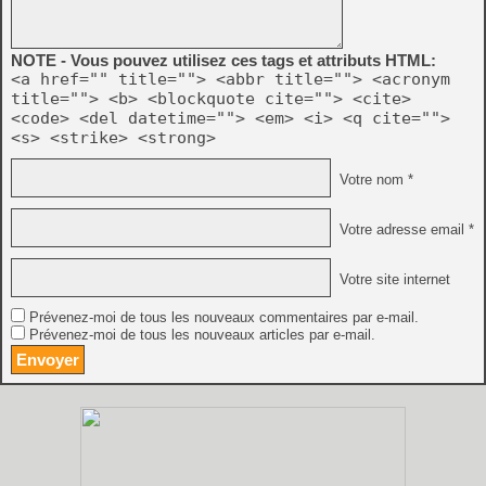
NOTE - Vous pouvez utilisez ces tags et attributs HTML:
<a href="" title=""> <abbr title=""> <acronym
title=""> <b> <blockquote cite=""> <cite>
<code> <del datetime=""> <em> <i> <q cite="">
<s> <strike> <strong>
Votre nom *
Votre adresse email *
Votre site internet
Prévenez-moi de tous les nouveaux commentaires par e-mail.
Prévenez-moi de tous les nouveaux articles par e-mail.