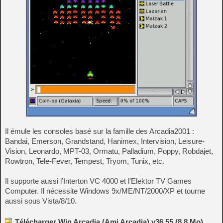
Il émule les consoles basé sur la famille des Arcadia2001 :
Bandai, Emerson, Grandstand, Hanimex, Intervision, Leisure-
Vision, Leonardo, MPT-03, Ormatu, Palladium, Poppy, Robdajet,
Rowtron, Tele-Fever, Tempest, Tryom, Tunix, etc.
Il supporte aussi l’Interton VC 4000 et l’Elektor TV Games
Computer. Il nécessite Windows 9x/ME/NT/2000/XP et tourne
aussi sous Vista/8/10.
Télécharger Win Arcadia (Ami Arcadia) v36.55 (8.8 Mo)