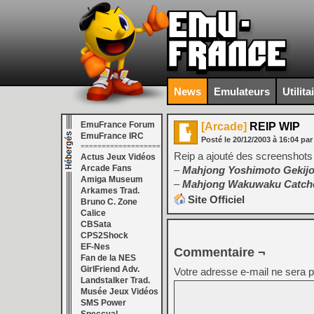
News
Emulateurs
Utilita
EmuFrance Forum
[Arcade]
REIP WIP
EmuFrance IRC
Posté le
20/12/2003
à
16:04
par
===================
Reip a ajouté des screenshots 
Actus Jeux Vidéos
Arcade Fans
–
Mahjong Yoshimoto Gekij
Amiga Museum
–
Mahjong Wakuwaku Catch
Arkames Trad.
Site Officiel
Bruno C. Zone
Calice
CBSata
CPS2Shock
EF-Nes
Commentaire ¬
Fan de la NES
GirlFriend Adv.
Votre adresse e-mail ne sera p
Landstalker Trad.
Musée Jeux Vidéos
SMS Power