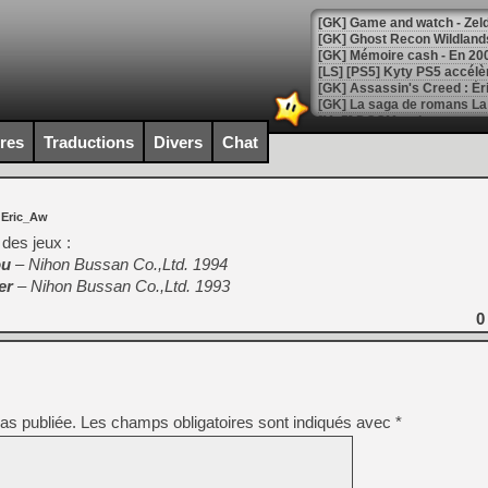
[Mo5] DOOM arrive en cart
[GK] Bethesda fête les 30 
ires
Traductions
Divers
Chat
[GK] Roblox : l'action en B
[GK] Agenda - GeForce NOW
 Eric_Aw
[GK] Devolver Digital en a 
des jeux :
ou
– Nihon Bussan Co.,Ltd. 1994
[LS] [PS5] ps5-y2jb-autolo
er
– Nihon Bussan Co.,Ltd. 1993
[GK] Pourquoi Marvel Tokon 
[GK] Test : Restory : Chill
0
[GK] GTA 6 : Rockstar Games
[GK] Hot Wheels Infinite Rus
[GK] Mémoire cash - Secret 
[GK] Résultats Nintendo : 
[GK] Déjà des dégraissage
as publiée.
Les champs obligatoires sont indiqués avec
*
[Mo5] Brickboy cherche à r
[GK] Minecraft et ses « Gra