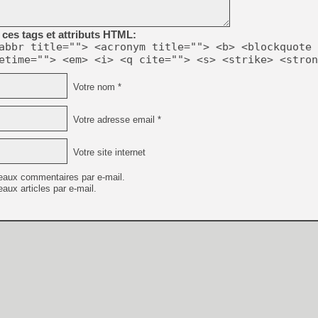
[GK] Beast of Reincarnation
[GK] Ubisoft : fin de parti
[GK] Mémoire cash - Metroid
ces tags et attributs HTML:
[GK] Dan Houser (GTA) défe
abbr title=""> <acronym title=""> <b> <blockquote 
[GK] Comment EA Sports FC
etime=""> <em> <i> <q cite=""> <s> <strike> <stron
[GK] Crimson Moon : un Dark
[GK] Isle of Reveries : le j
[GK] Moonlighter 2 : The En
Votre nom *
[GK] Capcom relance Monste
Votre adresse email *
[Mo5] Deux inédits du Virtu
Votre site internet
[GK] Le beat'em up The Walk
[GK] Endless Legend 2 : enf
eaux commentaires par e-mail.
aux articles par e-mail.
[LS] [PS5] Premiers signes 