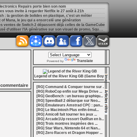
 Electronics Repairs porte bien son nom
 vous invite à regarder Netflix le 27 août à 21h
h : la gestion de bolides en plastique, c'est un métier
of Mana, le jeu qui a ensorcelé une génération
les ventes de Switch 2 dépassent déjà celles de la GameCube
[
GK] Kingdom Hearts : accusé d'utiliser l'IA générative sur son visuel de promo, Square Enix invoque « l'erreur humaine »
s autour de Halo : Campaign Evolved
[
GK] Inspiré par System Shock 2 et Doom 3, le FPS DERELIKT veut vous foutre la trouille à la fin 2026
ecréer l’affichage emblématique de la Game Boy
phismes Éclatants » arriveront sur Switch 2 en octobre
[
LS] [XB360] Xbox360BadUpdate v1.3 l'exploit Xbox 360 gagne en fiabilité et ajoute un mode de récupération
 : après un accueil mitigé, Game Freak va revoir sa copie
Translate
e pour Champions Tactics, le jeu NFT ferme ses portes
Powered by
 : l'hymne ultime à la solitude a déjà quarante ans
nd le maintien des jeux physiques pour les joueurs
 27 veut apporter du sang neuf avec le mode The Grounds
Legend of the River King GB (Game Boy)
siders médiéval à petit prix pour la rentrée
eu inspiré des Zelda de la Game Boy arrivera à la rentrée 2026
commentaire
[RG] Command & Conquer tourne sur ...
dless Vault arrive sur le marché en 1.0
[RG] RoboCop enfin sur Mega Drive ...
r Hunter Wilds avec un prologue gratuit
[RG] GeoBench : un bureau graphiqu...
[
GK] Mémoire cash - Retour sur Hybrid Heaven, l'étrange exclusivité Konami de la Nintendo 64
[RG] Speedball 2 débarque sur Neo...
[
GK] Nouvelle grève à Quantic Dream (Detroit : Become Human) contre les 115 licenciements
[RG] Émulateurs Amstrad CPC : pan...
[
GK] Mafia The Old Country : l'extension « Homme d'honneur » se dévoile avant sa sortie
[RG] Le Macintosh Plus enfin émul...
[
GK] Marvel's Spider-Man : le succès de Brand New Day au cinéma fait bondir la fréquentation des jeux Insomniac
[RG] Amico8 fait tourner les jeux ...
al Boy disponibles sur le Nintendo Switch Online
[RG] Arcade1Up ressort OutRun en b...
ing Dead : Streets of Survival tient sa date de sortie
[RG] Trois montres inspirées des ...
[
GK] C'est officiel, Electronic Arts devient la propriété de l'Arabie saoudite et quitte le marché boursier
[RG] Star Wars, Nintendo 64 et Nan...
in la 1.0, Amplitude bourre les nouvelles factions
[RG] Zero Racers et Dragon Hopper ...
[
LS] [PS5] BD-JB5 : Gezine renomme son exploit Blu-ray Java pour PS5, avec un support confirmé jusqu'au 13.42