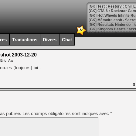
[GK] Test : Restory : Chill
[GK] GTA 6 : Rockstar Games
[GK] Hot Wheels Infinite Rus
[GK] Mémoire cash - Secret 
[GK] Résultats Nintendo : 
[GK] Déjà des dégraissage
ires
Traductions
Divers
Chat
[Mo5] Brickboy cherche à r
[GK] Minecraft et ses « Gra
shot 2003-12-20
[GK] Beast of Reincarnation
 Eric_Aw
[GK] Ubisoft : fin de parti
[GK] Mémoire cash - Metroid
cules (toujours)
ici
.
[GK] Dan Houser (GTA) défe
[GK] Comment EA Sports FC
[GK] Crimson Moon : un Dark
[GK] Isle of Reveries : le j
0
[GK] Moonlighter 2 : The En
[GK] Capcom relance Monste
as publiée.
Les champs obligatoires sont indiqués avec
*
[Mo5] Deux inédits du Virtu
[GK] Le beat'em up The Walk
[GK] Endless Legend 2 : enf