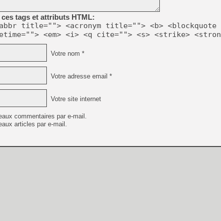
ces tags et attributs HTML:
[LS] [PS5] Le WebKit Userl
abbr title=""> <acronym title=""> <b> <blockquote 
etime=""> <em> <i> <q cite=""> <s> <strike> <stron
[GK] Oubliez Crazy Taxi, S
Votre nom *
[LS] [Switch] NSZ 5.0.0 es
Votre adresse email *
[GK] No More Room in Hell 2
[GK] Un chatbot Atelier Ryz
Votre site internet
[GK] Mémoire cash - Splatte
[GK] Nvidia : le prix des 
eaux commentaires par e-mail.
[GK] Suikoden Star Leap : 
aux articles par e-mail.
[Mo5] La mini borne d’arc
[GK] Atari renoue avec les 
[GK] Pourquoi Marvel Tokon 