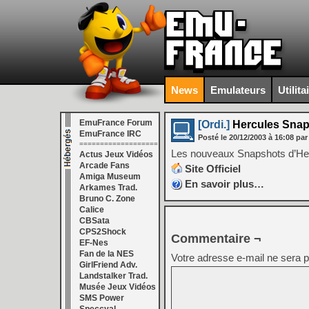
News
Emulateurs
Utilita
EmuFrance Forum
[Ordi.]
Hercules Snap
EmuFrance IRC
Posté le
20/12/2003
à
16:08
par
===================
Les nouveaux Snapshots d’Her
Actus Jeux Vidéos
Arcade Fans
Site Officiel
Amiga Museum
En savoir plus…
Arkames Trad.
Bruno C. Zone
Calice
CBSata
CPS2Shock
Commentaire ¬
EF-Nes
Fan de la NES
Votre adresse e-mail ne sera p
GirlFriend Adv.
Landstalker Trad.
Musée Jeux Vidéos
SMS Power