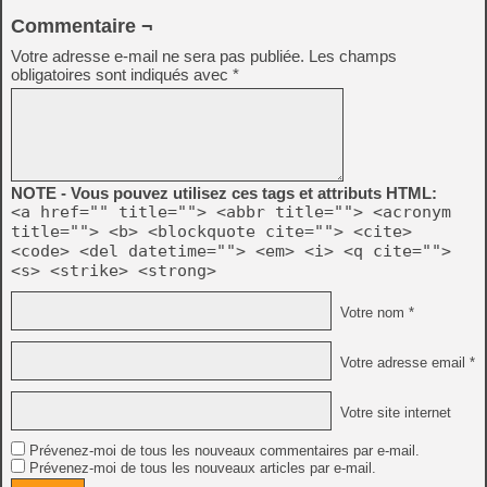
Commentaire ¬
Votre adresse e-mail ne sera pas publiée.
Les champs
obligatoires sont indiqués avec
*
NOTE - Vous pouvez utilisez ces tags et attributs HTML:
<a href="" title=""> <abbr title=""> <acronym
title=""> <b> <blockquote cite=""> <cite>
<code> <del datetime=""> <em> <i> <q cite="">
<s> <strike> <strong>
Votre nom *
Votre adresse email *
Votre site internet
Prévenez-moi de tous les nouveaux commentaires par e-mail.
Prévenez-moi de tous les nouveaux articles par e-mail.