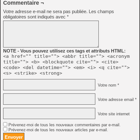
Commentaire ¬
Votre adresse e-mail ne sera pas publiée.
Les champs
obligatoires sont indiqués avec
*
NOTE - Vous pouvez utilisez ces tags et attributs HTML:
<a href="" title=""> <abbr title=""> <acronym
title=""> <b> <blockquote cite=""> <cite>
<code> <del datetime=""> <em> <i> <q cite="">
<s> <strike> <strong>
Votre nom *
Votre adresse email *
Votre site internet
Prévenez-moi de tous les nouveaux commentaires par e-mail.
Prévenez-moi de tous les nouveaux articles par e-mail.