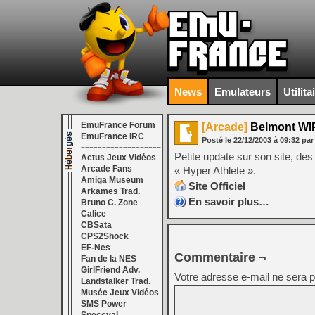
News
Emulateurs
Utilita
EmuFrance Forum
[Arcade]
Belmont WI
EmuFrance IRC
Posté le
22/12/2003
à
09:32
pa
===================
Petite update sur son site, d
Actus Jeux Vidéos
Arcade Fans
« Hyper Athlete ».
Amiga Museum
Site Officiel
Arkames Trad.
En savoir plus…
Bruno C. Zone
Calice
CBSata
CPS2Shock
EF-Nes
Commentaire ¬
Fan de la NES
GirlFriend Adv.
Votre adresse e-mail ne sera p
Landstalker Trad.
Musée Jeux Vidéos
SMS Power