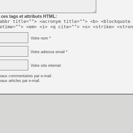
[Mo5] DOOM arrive en cart
ces tags et attributs HTML:
[GK] Bethesda fête les 30 
[GK] Roblox : l'action en B
abbr title=""> <acronym title=""> <b> <blockquote 
etime=""> <em> <i> <q cite=""> <s> <strike> <stron
[GK] Agenda - GeForce NOW
Votre nom *
[GK] Devolver Digital en a 
[LS] [PS5] ps5-y2jb-autolo
Votre adresse email *
[GK] Pourquoi Marvel Tokon 
[GK] Test : Restory : Chill
Votre site internet
[GK] GTA 6 : Rockstar Games
[GK] Hot Wheels Infinite Rus
eaux commentaires par e-mail.
[GK] Mémoire cash - Secret 
aux articles par e-mail.
[GK] Résultats Nintendo : 
[GK] Dans ce jeu de platefo