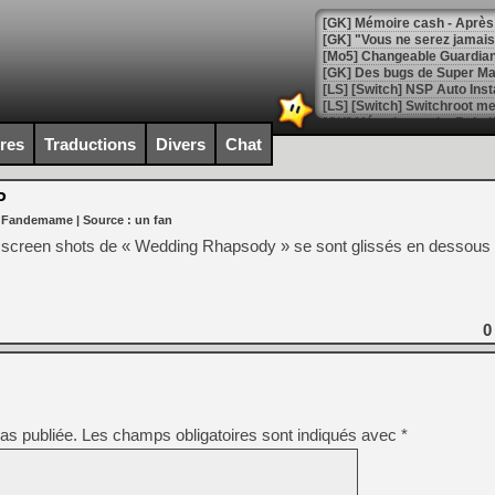
[GK] Mémoire cash - Après 
[GK] "Vous ne serez jamais
[Mo5] Changeable Guardian 
[GK] Des bugs de Super Mar
[LS] [Switch] NSP Auto Inst
ires
Traductions
Divers
Chat
[GK] La saga horrifique Am
P
r Fandemame
| Source :
un fan
es screen shots de « Wedding Rhapsody » se sont glissés en dessous
[GK] Le portage de Super M
[Mo5] Le jeu de course fut
[GK] Guillermo del Toro ado
0
[LTF] Eté 2026 - Séquence 
[GK] Mistfall Hunter : déjà 
[GK] Wo Long 2 évolue avec
[GK] Crossfire : un TPS à 100
[LS] [PS5] Premiers signes 
as publiée.
Les champs obligatoires sont indiqués avec
*