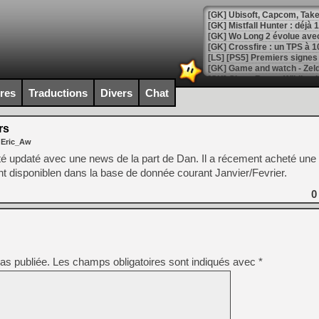
[GK] Mistfall Hunter : déjà 
[GK] Wo Long 2 évolue avec
[GK] Crossfire : un TPS à 100
[LS] [PS5] Premiers signes 
ires
Traductions
Divers
Chat
rs
[Mo5] DOOM arrive en cart
 Eric_Aw
[GK] Bethesda fête les 30 
[GK] Roblox : l'action en B
té updaté avec une news de la part de Dan. Il a récement acheté une
t disponiblen dans la base de donnée courant Janvier/Fevrier.
[GK] Agenda - GeForce NOW
0
[GK] Devolver Digital en a 
[LS] [PS5] ps5-y2jb-autolo
[GK] Pourquoi Marvel Tokon 
as publiée.
Les champs obligatoires sont indiqués avec
[GK] Test : Restory : Chill
*
[GK] GTA 6 : Rockstar Games
[GK] Hot Wheels Infinite Rus
[GK] Mémoire cash - Secret 
[GK] Résultats Nintendo : 