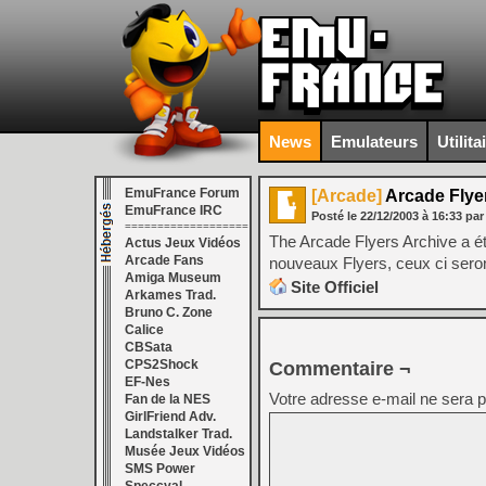
News
Emulateurs
Utilita
EmuFrance Forum
[Arcade]
Arcade Flye
EmuFrance IRC
Posté le
22/12/2003
à
16:33
par
===================
The Arcade Flyers Archive a é
Actus Jeux Vidéos
Arcade Fans
nouveaux Flyers, ceux ci seron
Amiga Museum
Site Officiel
Arkames Trad.
Bruno C. Zone
Calice
CBSata
CPS2Shock
Commentaire ¬
EF-Nes
Votre adresse e-mail ne sera p
Fan de la NES
GirlFriend Adv.
Landstalker Trad.
Musée Jeux Vidéos
SMS Power