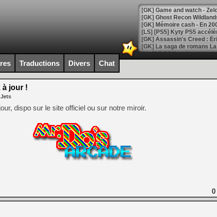
[Mo5] DOOM arrive en cart
[GK] Bethesda fête les 30 
ires
Traductions
Divers
Chat
[GK] Roblox : l'action en B
à jour !
[GK] Agenda - GeForce NOW
 Jets
[GK] Devolver Digital en a 
r, dispo sur le site officiel ou sur notre miroir.
[LS] [PS5] ps5-y2jb-autolo
[GK] Pourquoi Marvel Tokon 
[GK] Test : Restory : Chill
[GK] GTA 6 : Rockstar Games
[GK] Hot Wheels Infinite Rus
[GK] Mémoire cash - Secret 
[GK] Résultats Nintendo : 
[GK] Déjà des dégraissage
0
[Mo5] Brickboy cherche à r
[GK] Minecraft et ses « Gra