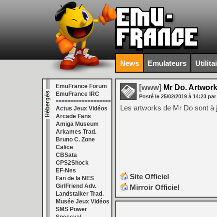
News
Emulateurs
Utilita
EmuFrance Forum
[www]
Mr Do. Artwork 
EmuFrance IRC
Posté le
25/02/2019
à
14:23
par
===================
Les artworks de Mr Do sont à jou
Actus Jeux Vidéos
Arcade Fans
Amiga Museum
Arkames Trad.
Bruno C. Zone
Calice
CBSata
CPS2Shock
EF-Nes
Site Officiel
Fan de la NES
GirlFriend Adv.
Mirroir Officiel
Landstalker Trad.
Musée Jeux Vidéos
SMS Power