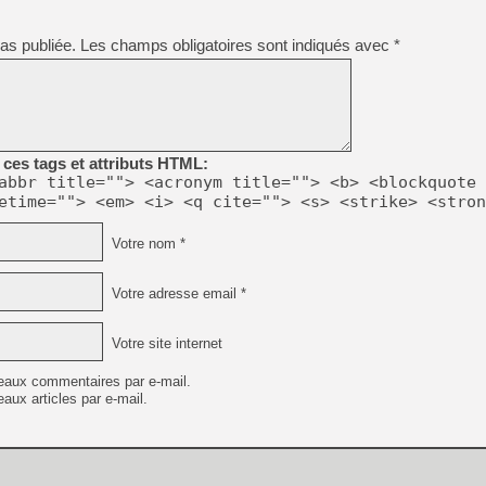
[GK] Beast of Reincarnation
[GK] Ubisoft : fin de parti
[GK] Mémoire cash - Metroid
as publiée.
Les champs obligatoires sont indiqués avec
*
[GK] Dan Houser (GTA) défe
[GK] Comment EA Sports FC
[GK] Crimson Moon : un Dark
[GK] Isle of Reveries : le j
[GK] Moonlighter 2 : The En
[GK] Capcom relance Monste
ces tags et attributs HTML:
abbr title=""> <acronym title=""> <b> <blockquote 
etime=""> <em> <i> <q cite=""> <s> <strike> <stron
[Mo5] Deux inédits du Virtu
[GK] Le beat'em up The Walk
Votre nom *
[GK] Endless Legend 2 : enf
Votre adresse email *
[LS] [PS5] Premiers signes 
Votre site internet
eaux commentaires par e-mail.
aux articles par e-mail.