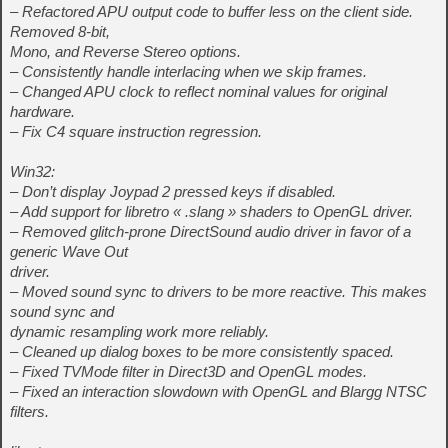
– Refactored APU output code to buffer less on the client side.
Removed 8-bit,
Mono, and Reverse Stereo options.
– Consistently handle interlacing when we skip frames.
– Changed APU clock to reflect nominal values for original
hardware.
– Fix C4 square instruction regression.
Win32:
– Don’t display Joypad 2 pressed keys if disabled.
– Add support for libretro « .slang » shaders to OpenGL driver.
– Removed glitch-prone DirectSound audio driver in favor of a
generic Wave Out
driver.
– Moved sound sync to drivers to be more reactive. This makes
sound sync and
dynamic resampling work more reliably.
– Cleaned up dialog boxes to be more consistently spaced.
– Fixed TVMode filter in Direct3D and OpenGL modes.
– Fixed an interaction slowdown with OpenGL and Blargg NTSC
filters.