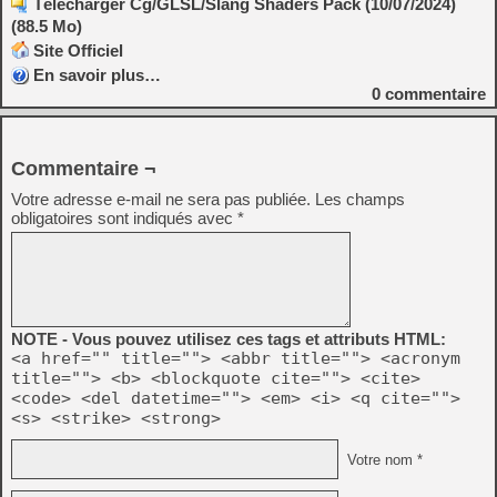
Télécharger Cg/GLSL/Slang Shaders Pack (10/07/2024)
(88.5 Mo)
Site Officiel
En savoir plus…
0
commentaire
Commentaire ¬
Votre adresse e-mail ne sera pas publiée.
Les champs
obligatoires sont indiqués avec
*
NOTE - Vous pouvez utilisez ces tags et attributs HTML:
<a href="" title=""> <abbr title=""> <acronym
title=""> <b> <blockquote cite=""> <cite>
<code> <del datetime=""> <em> <i> <q cite="">
<s> <strike> <strong>
Votre nom *