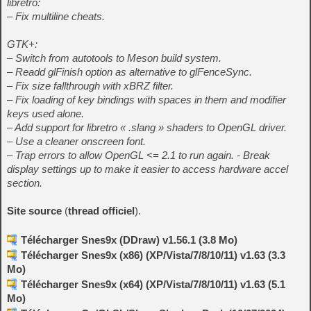
libretro:
– Fix multiline cheats.
GTK+:
– Switch from autotools to Meson build system.
– Readd glFinish option as alternative to glFenceSync.
– Fix size fallthrough with xBRZ filter.
– Fix loading of key bindings with spaces in them and modifier
keys used alone.
– Add support for libretro « .slang » shaders to OpenGL driver.
– Use a cleaner onscreen font.
– Trap errors to allow OpenGL <= 2.1 to run again. - Break
display settings up to make it easier to access hardware accel
section.
Site source
(
thread officiel
).
Télécharger Snes9x (DDraw) v1.56.1 (3.8 Mo)
Télécharger Snes9x (x86) (XP/Vista/7/8/10/11) v1.63 (3.3
Mo)
Télécharger Snes9x (x64) (XP/Vista/7/8/10/11) v1.63 (5.1
Mo)