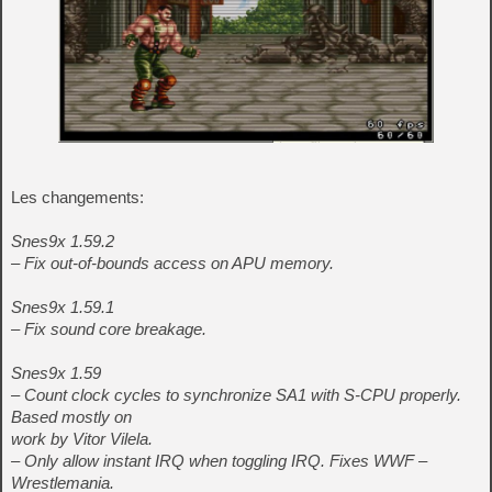
Les changements:
Snes9x 1.59.2
– Fix out-of-bounds access on APU memory.
Snes9x 1.59.1
– Fix sound core breakage.
Snes9x 1.59
– Count clock cycles to synchronize SA1 with S-CPU properly.
Based mostly on
work by Vitor Vilela.
– Only allow instant IRQ when toggling IRQ. Fixes WWF –
Wrestlemania.