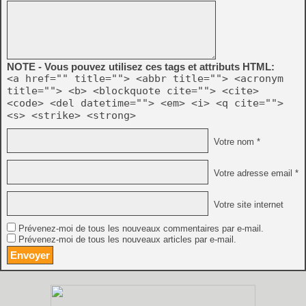
NOTE - Vous pouvez utilisez ces tags et attributs HTML:
<a href="" title=""> <abbr title=""> <acronym
title=""> <b> <blockquote cite=""> <cite>
<code> <del datetime=""> <em> <i> <q cite="">
<s> <strike> <strong>
Votre nom *
Votre adresse email *
Votre site internet
Prévenez-moi de tous les nouveaux commentaires par e-mail.
Prévenez-moi de tous les nouveaux articles par e-mail.