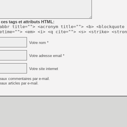
[GK] Moonlighter 2 : The En
[GK] Capcom relance Monste
ces tags et attributs HTML:
abbr title=""> <acronym title=""> <b> <blockquote 
[GK] Le beat'em up The Walk
etime=""> <em> <i> <q cite=""> <s> <strike> <stron
[GK] Endless Legend 2 : enf
Votre nom *
[LS] [PS5] Le WebKit Userl
Votre adresse email *
Votre site internet
[GK] Oubliez Crazy Taxi, S
eaux commentaires par e-mail.
[LS] [Switch] NSZ 5.0.0 es
aux articles par e-mail.