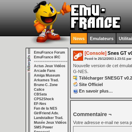
News
Emulateurs
Utilita
EmuFrance Forum
[Console]
Snes GT v0
EmuFrance IRC
Posté le
25/12/2003
à
23:51
par
===================
Nouvelle version de cet émulat
Actus Jeux Vidéos
Arcade Fans
G-NES.
Amiga Museum
Télécharger SNESGT v0.2
Arkames Trad.
Site Officiel
Bruno C. Zone
Calice
En savoir plus…
CBSata
CPS2Shock
EF-Nes
Fan de la NES
GirlFriend Adv.
Commentaire ¬
Landstalker Trad.
Votre adresse e-mail ne sera p
Musée Jeux Vidéos
SMS Power