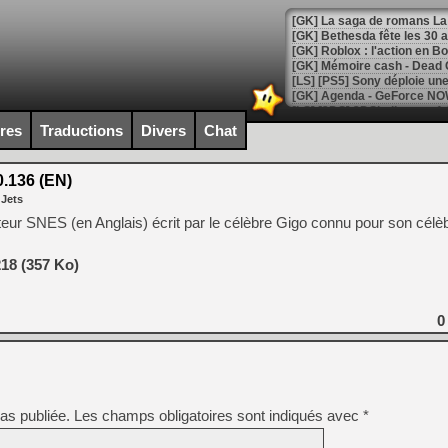
[GK] Bethesda fête les 30 
[GK] Roblox : l'action en B
[GK] Agenda - GeForce NOW
[GK] Devolver Digital en a 
ires
Traductions
Divers
Chat
[LS] [PS5] ps5-y2jb-autolo
.136 (EN)
[GK] Pourquoi Marvel Tokon 
 Jets
[GK] Test : Restory : Chill
[GK] GTA 6 : Rockstar Games
eur SNES (en Anglais) écrit par le célèbre Gigo connu pour son célè
[GK] Hot Wheels Infinite Rus
[GK] Mémoire cash - Secret 
[GK] Résultats Nintendo : 
18 (357 Ko)
[GK] Déjà des dégraissage
0
[GK] Minecraft et ses « Gra
[GK] Beast of Reincarnation
[GK] Ubisoft : fin de parti
[GK] Mémoire cash - Metroid
[GK] Dan Houser (GTA) défe
[GK] Comment EA Sports FC
as publiée.
Les champs obligatoires sont indiqués avec
*
[GK] Crimson Moon : un Dark
[GK] Isle of Reveries : le j