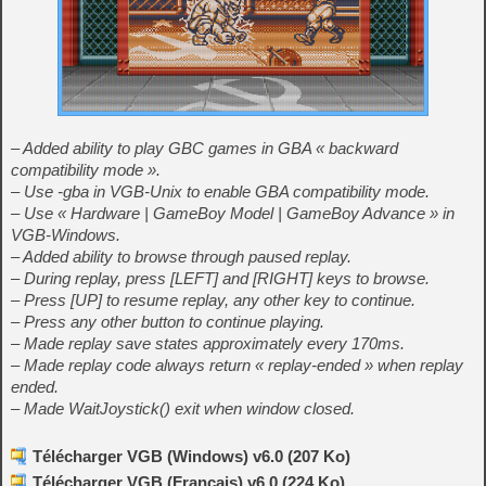
– Added ability to play GBC games in GBA « backward
compatibility mode ».
– Use -gba in VGB-Unix to enable GBA compatibility mode.
– Use « Hardware | GameBoy Model | GameBoy Advance » in
VGB-Windows.
– Added ability to browse through paused replay.
– During replay, press [LEFT] and [RIGHT] keys to browse.
– Press [UP] to resume replay, any other key to continue.
– Press any other button to continue playing.
– Made replay save states approximately every 170ms.
– Made replay code always return « replay-ended » when replay
ended.
– Made WaitJoystick() exit when window closed.
Télécharger VGB (Windows) v6.0 (207 Ko)
Télécharger VGB (Français) v6.0 (224 Ko)