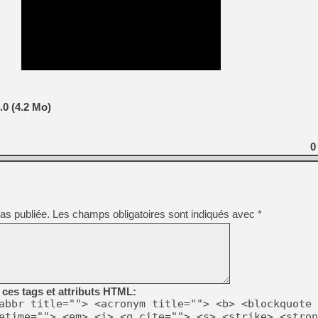
[GK] Moonlighter 2 : The En
[GK] Capcom relance Monste
[GK] Le beat'em up The Walk
[GK] Endless Legend 2 : enf
0 (4.2 Mo)
[LS] [PS5] Le WebKit Userl
0
[GK] Oubliez Crazy Taxi, S
[LS] [Switch] NSZ 5.0.0 es
as publiée.
Les champs obligatoires sont indiqués avec
*
ces tags et attributs HTML:
abbr title=""> <acronym title=""> <b> <blockquote 
etime=""> <em> <i> <q cite=""> <s> <strike> <stron