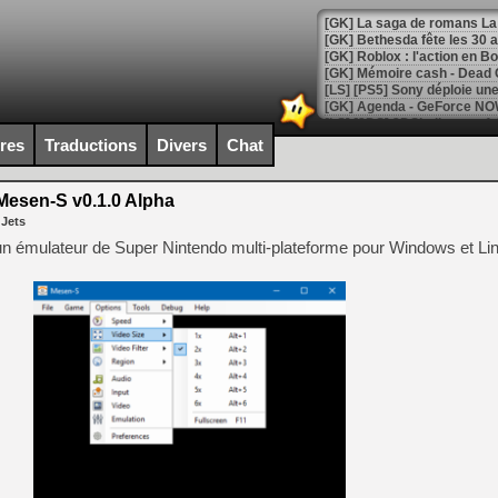
[GK] Bethesda fête les 30 
[GK] Roblox : l'action en B
[GK] Agenda - GeForce NOW
[GK] Devolver Digital en a 
ires
Traductions
Divers
Chat
[LS] [PS5] ps5-y2jb-autolo
esen-S v0.1.0 Alpha
[GK] Pourquoi Marvel Tokon 
 Jets
[GK] Test : Restory : Chill
[GK] GTA 6 : Rockstar Games
’un émulateur de Super Nintendo multi-plateforme pour Windows et Li
[GK] Hot Wheels Infinite Rus
[GK] Mémoire cash - Secret 
[GK] Résultats Nintendo : 
[GK] Déjà des dégraissage
[GK] Minecraft et ses « Gra
[GK] Beast of Reincarnation
[GK] Ubisoft : fin de parti
[GK] Mémoire cash - Metroid
[GK] Dan Houser (GTA) défe
[GK] Comment EA Sports FC
[GK] Crimson Moon : un Dark
[GK] Isle of Reveries : le j