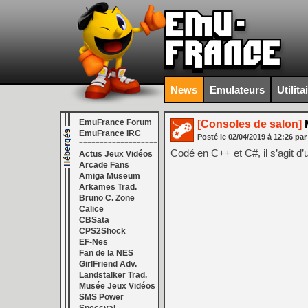
News
Emulateurs
Utilita
EmuFrance Forum
[Consoles de salon]
M
EmuFrance IRC
Posté le
02/04/2019
à
12:26
par
===================
Codé en C++ et C#, il s’agit d
Actus Jeux Vidéos
Arcade Fans
Amiga Museum
Arkames Trad.
Bruno C. Zone
Calice
CBSata
CPS2Shock
EF-Nes
Fan de la NES
GirlFriend Adv.
Landstalker Trad.
Musée Jeux Vidéos
SMS Power