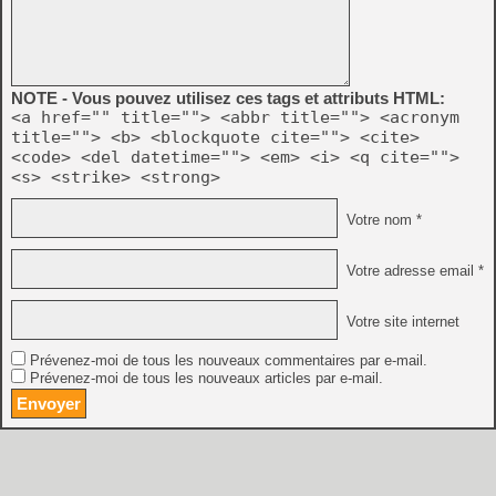
NOTE - Vous pouvez utilisez ces tags et attributs HTML:
<a href="" title=""> <abbr title=""> <acronym
title=""> <b> <blockquote cite=""> <cite>
<code> <del datetime=""> <em> <i> <q cite="">
<s> <strike> <strong>
Votre nom *
Votre adresse email *
Votre site internet
Prévenez-moi de tous les nouveaux commentaires par e-mail.
Prévenez-moi de tous les nouveaux articles par e-mail.