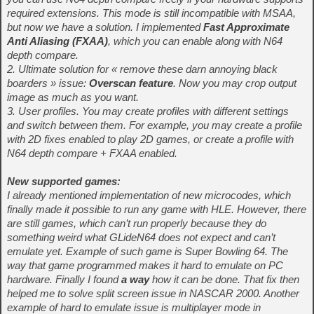
required extensions. This mode is still incompatible with MSAA,
but now we have a solution. I implemented
Fast Approximate
Anti Aliasing (FXAA)
, which you can enable along with N64
depth compare.
2. Ultimate solution for « remove these darn annoying black
boarders » issue:
Overscan feature
. Now you may crop output
image as much as you want.
3. User profiles. You may create profiles with different settings
and switch between them. For example, you may create a profile
with 2D fixes enabled to play 2D games, or create a profile with
N64 depth compare + FXAA enabled.
New supported games:
I already mentioned implementation of new microcodes, which
finally made it possible to run any game with HLE. However, there
are still games, which can’t run properly because they do
something weird what GLideN64 does not expect and can’t
emulate yet. Example of such game is Super Bowling 64. The
way that game programmed makes it hard to emulate on PC
hardware. Finally I found
a way
how it can be done. That fix then
helped me to solve split screen issue in NASCAR 2000. Another
example of hard to emulate issue is multiplayer mode in