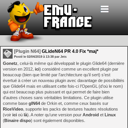
[Plugin N64]
GLideN64 PR 4.0 Fix *maj*
Posté le
02/04/2019
à
13:38
par Jets
Gonetz
, celui-là même qui développait le plugin Glide64 (dernière
version en 2012,
ici
) considéré comme un excellent plugin par
beaucoup (bien que limité par l’architecture qu’il sert) s’est
évertué à créer un nouveau plugin avec davantage de possibilités
que Glide64 mais en utilisant cette fois-ci l’OpenGL (d’où le nom)
qui est beaucoup plus puissant et qui permet de faire bien
d’autres choses sans véritables limitations. Ce plugin utilise
comme base
glN64
de Orkin et, comme ceux basés sur
RiceVideo
, supporte les packs de textures hautes résolutions
(voir
ici
où
là
). A noter qu’une version pour
Android
et
Linux
(
Binaire dispo
) sont également disponibles.