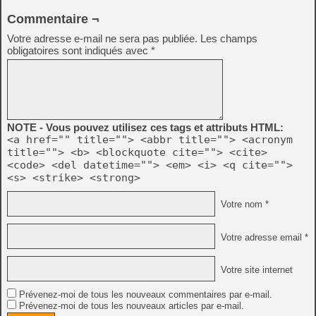
Commentaire ¬
Votre adresse e-mail ne sera pas publiée.
Les champs
obligatoires sont indiqués avec
*
NOTE - Vous pouvez utilisez ces tags et attributs HTML:
<a href="" title=""> <abbr title=""> <acronym
title=""> <b> <blockquote cite=""> <cite>
<code> <del datetime=""> <em> <i> <q cite="">
<s> <strike> <strong>
Votre nom *
Votre adresse email *
Votre site internet
Prévenez-moi de tous les nouveaux commentaires par e-mail.
Prévenez-moi de tous les nouveaux articles par e-mail.