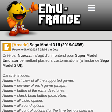
[Arcade]
Sega Model 3 UI (2019/04/05)
Posté le
06/04/2019
à
15:06
par Jets
Créé par
Nuexzz
, il s’agit d’un frontend pour
Super Model
Emulator
permettant plusieurs customisations (à l’instar de
Sega
Model 2 UI
).
Caractéristiques:
Added – list view of all the supported games
Added – preview of each game (snaps).
Added – button of the roms directories.
Added – check Load button (Load Rom)
Added – all video options
Added – all sound options
Added – all control options (for the time being it uses the