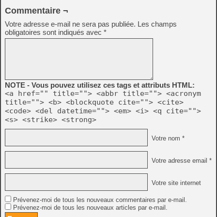
Commentaire ¬
Votre adresse e-mail ne sera pas publiée.
Les champs
obligatoires sont indiqués avec
*
NOTE - Vous pouvez utilisez ces tags et attributs HTML:
<a href="" title=""> <abbr title=""> <acronym
title=""> <b> <blockquote cite=""> <cite>
<code> <del datetime=""> <em> <i> <q cite="">
<s> <strike> <strong>
Votre nom *
Votre adresse email *
Votre site internet
Prévenez-moi de tous les nouveaux commentaires par e-mail.
Prévenez-moi de tous les nouveaux articles par e-mail.