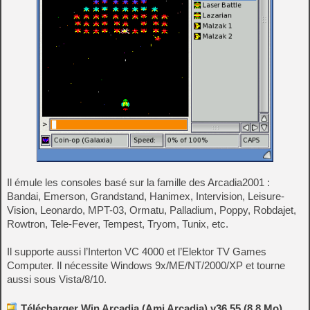
Il émule les consoles basé sur la famille des Arcadia2001 :
Bandai, Emerson, Grandstand, Hanimex, Intervision, Leisure-
Vision, Leonardo, MPT-03, Ormatu, Palladium, Poppy, Robdajet,
Rowtron, Tele-Fever, Tempest, Tryom, Tunix, etc.
Il supporte aussi l’Interton VC 4000 et l’Elektor TV Games
Computer. Il nécessite Windows 9x/ME/NT/2000/XP et tourne
aussi sous Vista/8/10.
Télécharger Win Arcadia (Ami Arcadia) v36.55 (8.8 Mo)