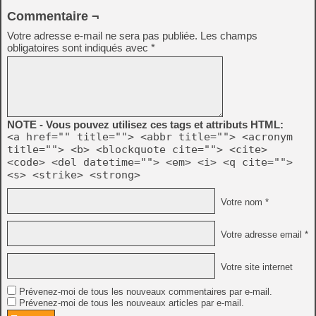
Commentaire ¬
Votre adresse e-mail ne sera pas publiée.
Les champs
obligatoires sont indiqués avec
*
NOTE - Vous pouvez utilisez ces tags et attributs HTML:
<a href="" title=""> <abbr title=""> <acronym
title=""> <b> <blockquote cite=""> <cite>
<code> <del datetime=""> <em> <i> <q cite="">
<s> <strike> <strong>
Votre nom *
Votre adresse email *
Votre site internet
Prévenez-moi de tous les nouveaux commentaires par e-mail.
Prévenez-moi de tous les nouveaux articles par e-mail.