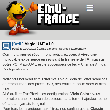
[Ordi.]
Magic UAE v1.0
Posté le
11/04/2019
à
15:31
par Jets
| Source :
21stcentury
Comme
annoncé
récemment,
préparez vous à vivre une
incroyable expérience en revivant la frénésie de l’Amiga sur
votre PC.
MagicUAE est le successeur de feu « Ultimate Amiga
Configurations ».
Notre tout nouveau filtre
TruePixels
va au delà de l’effet scanlines
en reproduisant des pixels RVB, des couleurs optimisées et bien
plus.
Allié au filtre TruePixels, les configurations
Vivia Colors
vous
promettent une explosion de couleurs parfaitement ajustées et ne
dénaturant jamais l’original.
Pour tous les allergiques aux filtres, nos configurations
Classic