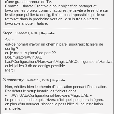
d’une grande marque de TV.
Comme Ultimate Creative a pour objectif de partager et
favoriser les projets communautaires, je t’invite à te rendre sur
le site pour publier ta config, il n’est pas impossible qu’elle se
retrouve dans la prochaine version, je suis très ouvert et
favorable à toute initiative.
Steph
14/04/2019, 14:59
|
Répondre
Salut,
est-ce normal d’avoir un chemin pareil jusqu’aux fichiers de
config ?
ou je me suis planté qq part ??
D:\Emulators\WinUAE
Last\Configurations\Hardware\MagicUAE\Configurations\Hardw
et ici j’ai les 3 dir de configs possible
Merci
21stcentury
14/04/2019, 15:36
|
Répondre
Non, vérifies bien le chemin d’installation pendant l’installation.
Par défaut le setup installe les fichiers dans
« …/WinUAE/Configurations/Hardware/MagicUAE ».
Le prochain update qui arrivera d’ici quelques jours intégrera
en plus d’un nouveau shader, la possibilité d’une installation
manuelle.