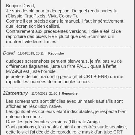
Bonjour David,
Je suis désolé pour ta déception. De quel rendu parles tu
(Classic, TruePixels, Vivia Colors ?).
Comme il est précisé dans le manuel, il faut impérativement
que l’écran soit bien calibré.
Contrairement aux précédentes versions, l’idée a été ici de
reproduire des pixels RVB plutôt que des Scanlines qui
montrent vite leurs limites.
David
11/04/2019, 20:11
|
Répondre
quelques screenshots seraient bienvenus, je n’ai pas vu de
différences flagrantes. juste un filtre PAL… quant à l’effet
MASK,il est juste horrible.
je préfère de loin ma config perso (effet CRT + ENB) qui me
rappelle les journées de mon adolescence…
21stcentury
11/04/2019, 21:20
|
Répondre
Les screenshots sont difficiles avec un mask sauf s’ils sont
affichés en résolution native.
Les goûts et les couleurs étant indiscutables, je respecte bien
entendu ton choix.
Dans les précédentes versions (Ultimate Amiga
Configurations), les masks étaient concentrés sur le scanline,
cette fois-ci j’ai décidé de reproduire le mask d’un tube CRT