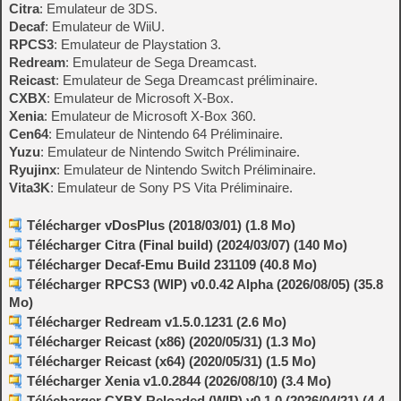
Citra
: Emulateur de 3DS.
Decaf
: Emulateur de WiiU.
RPCS3
: Emulateur de Playstation 3.
Redream
: Emulateur de Sega Dreamcast.
Reicast
: Emulateur de Sega Dreamcast préliminaire.
CXBX
: Emulateur de Microsoft X-Box.
Xenia
: Emulateur de Microsoft X-Box 360.
Cen64
: Emulateur de Nintendo 64 Préliminaire.
Yuzu
: Emulateur de Nintendo Switch Préliminaire.
Ryujinx
: Emulateur de Nintendo Switch Préliminaire.
Vita3K
: Emulateur de Sony PS Vita Préliminaire.
Télécharger vDosPlus (2018/03/01) (1.8 Mo)
Télécharger Citra (Final build) (2024/03/07) (140 Mo)
Télécharger Decaf-Emu Build 231109 (40.8 Mo)
Télécharger RPCS3 (WIP) v0.0.42 Alpha (2026/08/05) (35.8
Mo)
Télécharger Redream v1.5.0.1231 (2.6 Mo)
Télécharger Reicast (x86) (2020/05/31) (1.3 Mo)
Télécharger Reicast (x64) (2020/05/31) (1.5 Mo)
Télécharger Xenia v1.0.2844 (2026/08/10) (3.4 Mo)
Télécharger CXBX Reloaded (WIP) v0.1.0 (2026/04/21) (4.4