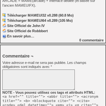
ARCADE = MAME(arcade) + Interface dédiée (et basée sur
l’ancien MAMEUIFX).
Télécharger MAMEUI32 v0.288 (60.8 Mo)
Télécharger MAMEUI64 v0.289 (105 Mo)
Site Officiel de John IV
Site Officiel de Robbbert
En savoir plus…
0
commentaire
Commentaire ¬
Votre adresse e-mail ne sera pas publiée.
Les champs
obligatoires sont indiqués avec
*
NOTE - Vous pouvez utilisez ces tags et attributs HTML:
<a href="" title=""> <abbr title=""> <acronym
title=""> <b> <blockquote cite=""> <cite>
<code> <del datetime=""> <em> <i> <q cite="">