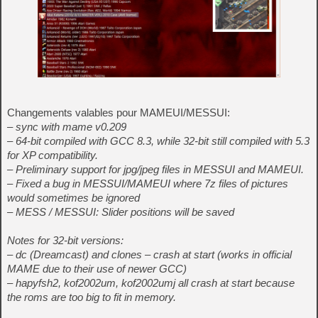
Changements valables pour MAMEUI/MESSUI:
– sync with mame v0.209
– 64-bit compiled with GCC 8.3, while 32-bit still compiled with 5.3
for XP compatibility.
– Preliminary support for jpg/jpeg files in MESSUI and MAMEUI.
– Fixed a bug in MESSUI/MAMEUI where 7z files of pictures
would sometimes be ignored
– MESS / MESSUI: Slider positions will be saved
Notes for 32-bit versions:
– dc (Dreamcast) and clones – crash at start (works in official
MAME due to their use of newer GCC)
– hapyfsh2, kof2002um, kof2002umj all crash at start because
the roms are too big to fit in memory.