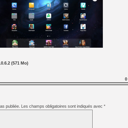
[GK] No More Room in Hell 2
[GK] Un chatbot Atelier Ryz
[GK] Mémoire cash - Splatte
[GK] Nvidia : le prix des 
[GK] Suikoden Star Leap : 
[Mo5] La mini borne d’arc
[GK] Atari renoue avec les 
[GK] Le studio de FIFA Worl
[GK] La PlayStation 1 en L
[GK] Dawn of War 4 : les Né
[GK] CloverPit : l'héritier
0.6.2 (571 Mo)
[GK] Stellar Blade : Blood R
[GK] Palworld Online est a
0
[GK] Wuchang 2 : le souls-l
[GK] Minecraft et ses « Gra
as publiée.
Les champs obligatoires sont indiqués avec
*