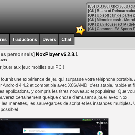
[GK] Beast of Reincarnation
[GK] Ubisoft : fin de parti
[GK] Mémoire cash - Metroid
[GK] Dan Houser (GTA) défe
[GK] Comment EA Sports FC
[GK] Crimson Moon : un Dark
[GK] Isle of Reveries : le j
ires
Traductions
Divers
Chat
[GK] Moonlighter 2 : The En
[GK] Capcom relance Monste
ues personnels]
NoxPlayer v6.2.8.1
 Jets
ur jouer aux jeux mobiles sur PC !
[Mo5] Deux inédits du Virtu
[GK] Le beat'em up The Walk
fournit une expérience de jeu qui surpasse votre téléphone portable.
[GK] Endless Legend 2 : enf
r Android 4.4.2 et compatible avec X86/AMD, c’est stable, rapide et fi
les applications, y compris les titres nouveaux et populaires. Que vo
ouverez certainement quelque chose d’amusant à jouer avec Nox.
[LS] [PS5] Le WebKit Userl
 les manettes, les sauvegardes de script et les instances multiples. U
possible!
[GK] Oubliez Crazy Taxi, S
[LS] [Switch] NSZ 5.0.0 es