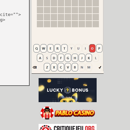
cite="">
g>