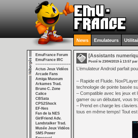
News
Emulateurs
Utilita
EmuFrance Forum
[Assistants numeriq
EmuFrance IRC
Posté le
23/04/2019
à
13:57
par
===================
L’émulateur Android parfait po
Actus Jeux Vidéos
Arcade Fans
Amiga Museum
– Rapide et Fluide. NoxPLayer 
Arkames Trad.
technologie de pointe basée su
Bruno C. Zone
– Compatible avec les jeux et 
Calice
CBSata
gamer ou un débutant, vous tr
CPS2Shock
– Prend en charge les claviers,
EF-Nes
tous en même temps! Tout est 
Fan de la NES
GirlFriend Adv.
Landstalker Trad.
Musée Jeux Vidéos
SMS Power