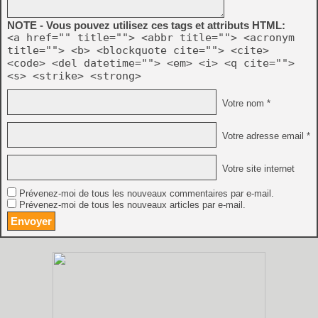
NOTE - Vous pouvez utilisez ces tags et attributs HTML:
<a href="" title=""> <abbr title=""> <acronym
title=""> <b> <blockquote cite=""> <cite>
<code> <del datetime=""> <em> <i> <q cite="">
<s> <strike> <strong>
Votre nom *
Votre adresse email *
Votre site internet
Prévenez-moi de tous les nouveaux commentaires par e-mail.
Prévenez-moi de tous les nouveaux articles par e-mail.