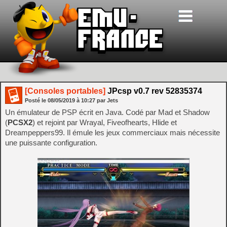
[Consoles portables]
JPcsp v0.7 rev 52835374
Posté le
08/05/2019
à
10:27
par Jets
Un émulateur de PSP écrit en Java. Codé par Mad et Shadow
(
PCSX2
) et rejoint par Wrayal, Fiveofhearts, Hlide et
Dreampeppers99. Il émule les jeux commerciaux mais nécessite
une puissante configuration.