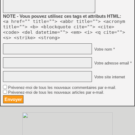
NOTE - Vous pouvez utilisez ces tags et attributs HTML:
<a href="" title=""> <abbr title=""> <acronym
title=""> <b> <blockquote cite=""> <cite>
<code> <del datetime=""> <em> <i> <q cite="">
<s> <strike> <strong>
Votre nom *
Votre adresse email *
Votre site internet
Prévenez-moi de tous les nouveaux commentaires par e-mail.
Prévenez-moi de tous les nouveaux articles par e-mail.