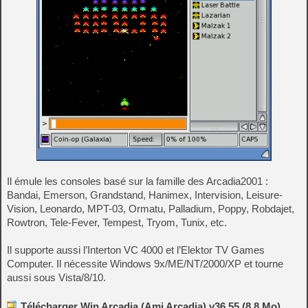
Il émule les consoles basé sur la famille des Arcadia2001 :
Bandai, Emerson, Grandstand, Hanimex, Intervision, Leisure-
Vision, Leonardo, MPT-03, Ormatu, Palladium, Poppy, Robdajet,
Rowtron, Tele-Fever, Tempest, Tryom, Tunix, etc.
Il supporte aussi l’Interton VC 4000 et l’Elektor TV Games
Computer. Il nécessite Windows 9x/ME/NT/2000/XP et tourne
aussi sous Vista/8/10.
Télécharger Win Arcadia (Ami Arcadia) v36.55 (8.8 Mo)