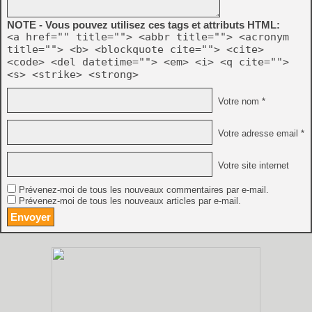
NOTE - Vous pouvez utilisez ces tags et attributs HTML:
<a href="" title=""> <abbr title=""> <acronym
title=""> <b> <blockquote cite=""> <cite>
<code> <del datetime=""> <em> <i> <q cite="">
<s> <strike> <strong>
Votre nom *
Votre adresse email *
Votre site internet
Prévenez-moi de tous les nouveaux commentaires par e-mail.
Prévenez-moi de tous les nouveaux articles par e-mail.