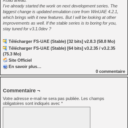
Road ahead:
I’ve already started the work on next development series. The
biggest change is updated emulation core from WinUAE 4.2.1,
which brings with it new features. But I will be looking at other
improvements as well. If the stable series is to boring for you,
stay tuned for v3.1.0dev ?
Télécharger FS-UAE (Stable) [32 bits] v2.8.3 (58.8 Mo)
Télécharger FS-UAE (Stable) [64 bits] v3.2.35 / v3.2.35
(75.3 Mo)
Site Officiel
En savoir plus…
0
commentaire
Commentaire ¬
Votre adresse e-mail ne sera pas publiée.
Les champs
obligatoires sont indiqués avec
*