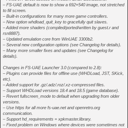
– FS-UAE default is now to show a 692×540 image, not stretched
to fill screen.
– Built-in configurations for many more game controllers.
– New option whdload_quit_key to gracefully quit slaves.
– Added more shaders (compiled/ported/written by guest.r and
rsn8887).
– Updated emulation core from WinUAE 3300b2.
– Several new configuration options (see Changelog for details).
– Many more smaller fixes and updates (see Changelog for
details).
Changes in FS-UAE Launcher 3.0 (compared to 2.8):
– Plugins can provide files for offline use (WHDLoad, JST, SKick,
etc).
– Added support for .gz/.adz/.roz/.xz-compressed files.
– Support WHDLoad versions 18.4 and 18.5 (game database).
– Revert fullscreen_mode to default when upgrading from older
versions.
– Use https for all more fs-uae.net and openretro.org
communication.
– Support hd_requirements = xpkmaster.library.
– Fixed problem on Windows where devices were sometimes not