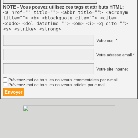
NOTE - Vous pouvez utilisez ces tags et attributs HTML:
<a href="" title=""> <abbr title=""> <acronym
title=""> <b> <blockquote cite=""> <cite>
<code> <del datetime=""> <em> <i> <q cite="">
<s> <strike> <strong>
Votre nom *
Votre adresse email *
Votre site internet
Prévenez-moi de tous les nouveaux commentaires par e-mail.
Prévenez-moi de tous les nouveaux articles par e-mail.