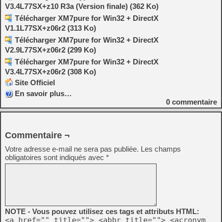
V3.4L77SX+z10 R3a (Version finale) (362 Ko)
Télécharger XM7pure for Win32 + DirectX
V1.1L77SX+z06r2 (313 Ko)
Télécharger XM7pure for Win32 + DirectX
V2.9L77SX+z06r2 (299 Ko)
Télécharger XM7pure for Win32 + DirectX
V3.4L77SX+z06r2 (308 Ko)
Site Officiel
En savoir plus…
0
commentaire
Commentaire ¬
Votre adresse e-mail ne sera pas publiée.
Les champs
obligatoires sont indiqués avec
*
NOTE - Vous pouvez utilisez ces tags et attributs HTML:
<a href="" title=""> <abbr title=""> <acronym