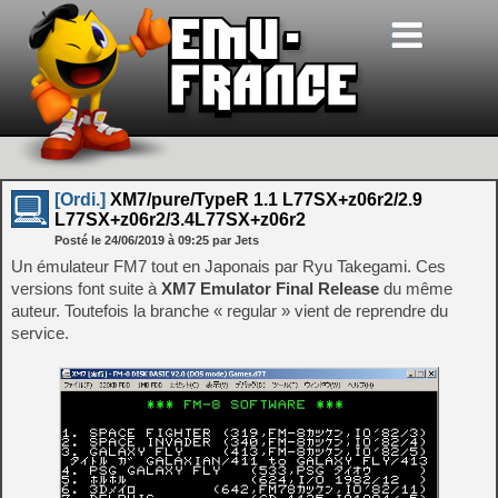
[Ordi.]
XM7/pure/TypeR 1.1 L77SX+z06r2/2.9
L77SX+z06r2/3.4L77SX+z06r2
Posté le
24/06/2019
à
09:25
par Jets
Un émulateur FM7 tout en Japonais par Ryu Takegami. Ces
versions font suite à
XM7 Emulator Final Release
du même
auteur. Toutefois la branche « regular » vient de reprendre du
service.